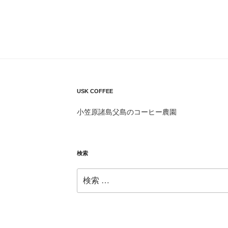
USK COFFEE
小笠原諸島父島のコーヒー農園
検索
検
索: