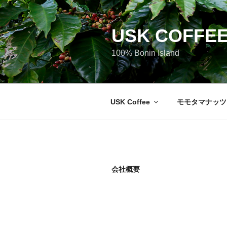
コ
ン
テ
USK COFFE
ン
100% Bonin Island
ツ
へ
ス
キ
USK Coffee
モモタマナッツ
ッ
プ
会社概要